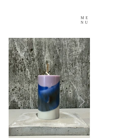
ME
NU